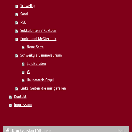
Schweiky
Sand
PSE
Sukkulenten / Kakteen
Funk- und Meßtechnik
Neue Seite
Schweiky's Sammelsurium
Spießbraten
V2
Hauptwerk-Orgel
Links, Seiten die mir gefallen
Kontakt
Impressum
Druckversion
|
Sitemap
Login